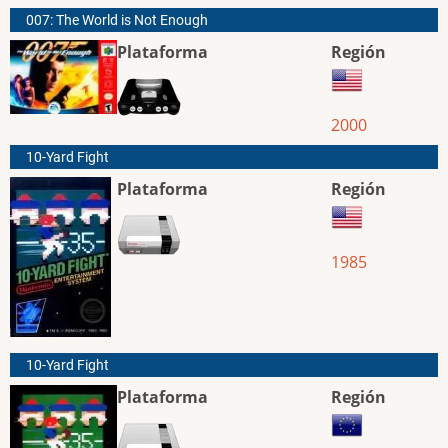
007: The World is Not Enough
Plataforma
Región
2000
10-Yard Fight
Plataforma
Región
1985
10-Yard Fight
Plataforma
Región