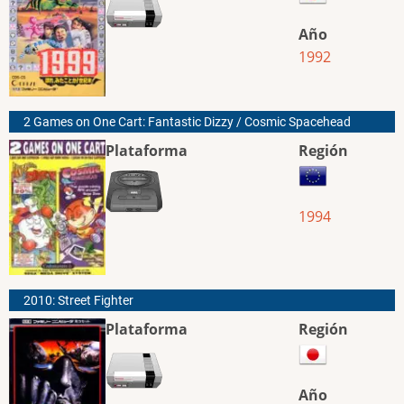
Año
1992
2 Games on One Cart: Fantastic Dizzy / Cosmic Spacehead
Plataforma
Región
1994
2010: Street Fighter
Plataforma
Región
Año