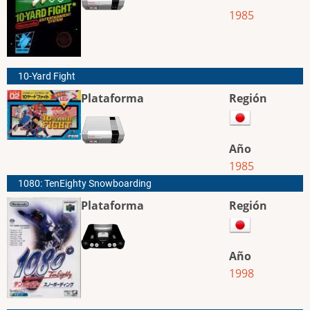
1985
10-Yard Fight
Plataforma
Región
Año
1985
1080: TenEighty Snowboarding
Plataforma
Región
Año
1998