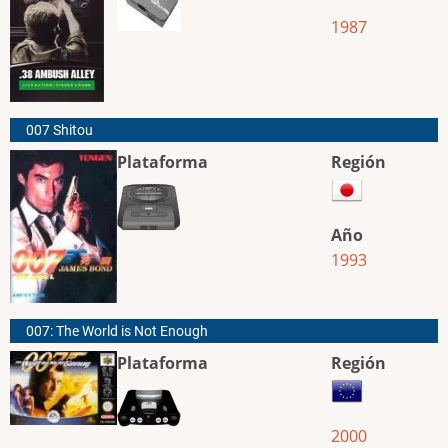
1987
007 Shitou
Plataforma
Región
Año
1993
007: The World is Not Enough
Plataforma
Región
2000