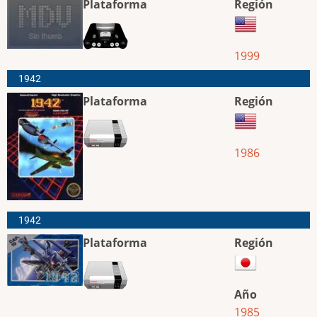
Plataforma
Región
1999
1942
Plataforma
Región
1986
1942
Plataforma
Región
Año
1985