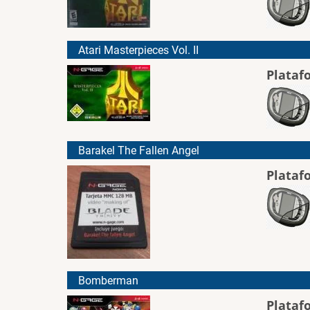
Atari Masterpieces Vol. II
Plataf
Barakel The Fallen Angel
Plataf
Bomberman
Plataf