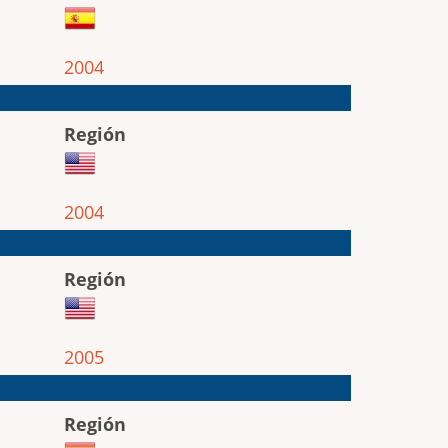
2004
Región
2004
Región
2005
Región