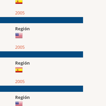
2005
Región
2005
Región
2005
Región