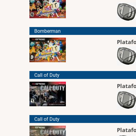
Bomberman
Plataf
Call of Duty
Plataf
Call of Duty
Plataf