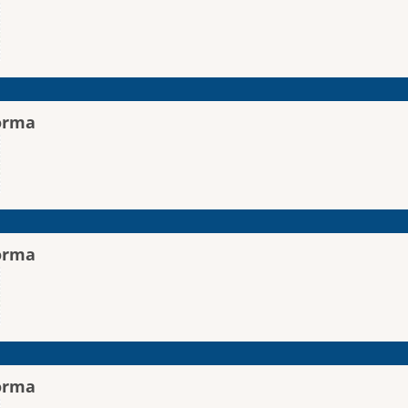
orma
orma
orma