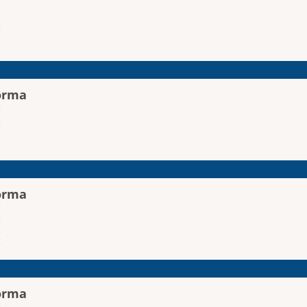
orma
orma
orma