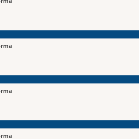
orma
orma
orma
orma