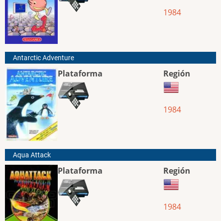
1984
Antarctic Adventure
Plataforma
Región
1984
Aqua Attack
Plataforma
Región
1984