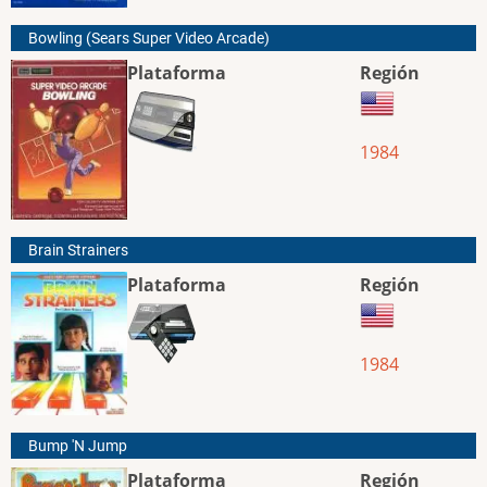
Bowling (Sears Super Video Arcade)
Plataforma
Región
1984
Brain Strainers
Plataforma
Región
1984
Bump 'N Jump
Plataforma
Región