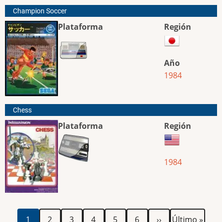
Champion Soccer
Plataforma
Región
Año
1984
Chess
Plataforma
Región
1984
Paginación
Página
Página
Página
Página
Página
Página
Siguiente
Última
1
2
3
4
5
6
››
Último »