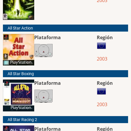
2003
All Star Action
Plataforma
Región
2003
All Star Boxing
Plataforma
Región
2003
All Star Racing 2
Plataforma
Región