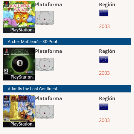
Plataforma
Región
2003
Archer MaClean's - 3D Pool
Plataforma
Región
2003
Atlantis the Lost Continent
Plataforma
Región
2003