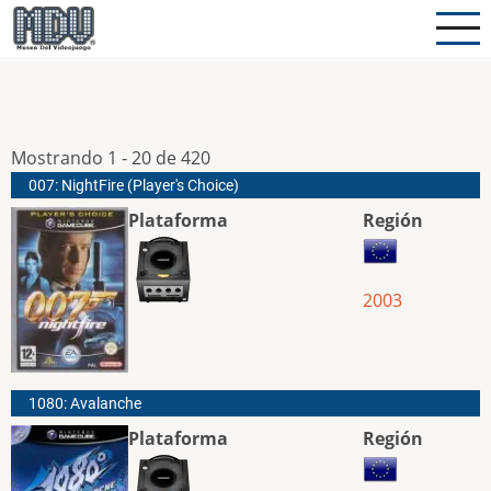
Pasar
al
contenido
principal
Mostrando 1 - 20 de 420
007: NightFire (Player's Choice)
Plataforma
Región
2003
1080: Avalanche
Plataforma
Región