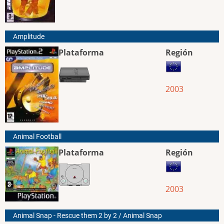
Amplitude
Plataforma
Región
2003
Animal Football
Plataforma
Región
2003
Animal Snap - Rescue them 2 by 2 / Animal Snap