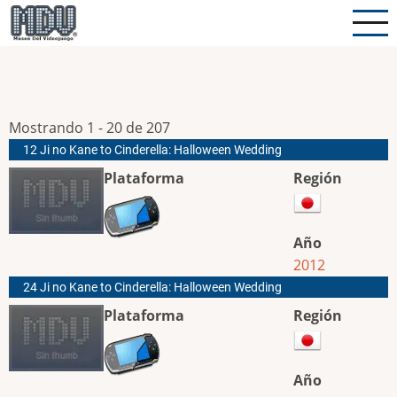
Pasar
al
contenido
principal
Mostrando 1 - 20 de 207
12 Ji no Kane to Cinderella: Halloween Wedding
Plataforma
Región
Año
2012
24 Ji no Kane to Cinderella: Halloween Wedding
Plataforma
Región
Año