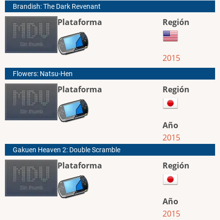
Brandish: The Dark Revenant
Plataforma
Región
2015
Flowers: Natsu-Hen
Plataforma
Región
Año
2015
Gakuen Heaven 2: Double Scramble
Plataforma
Región
Año
2015