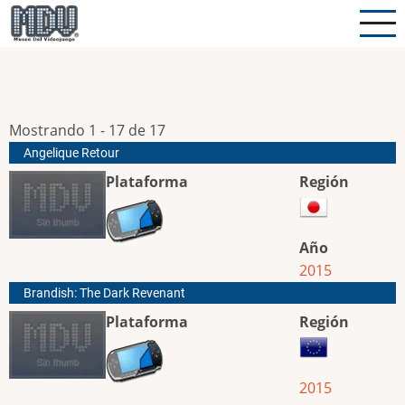
Pasar
al
contenido
principal
Mostrando 1 - 17 de 17
Angelique Retour
Plataforma
Región
Año
2015
Brandish: The Dark Revenant
Plataforma
Región
2015