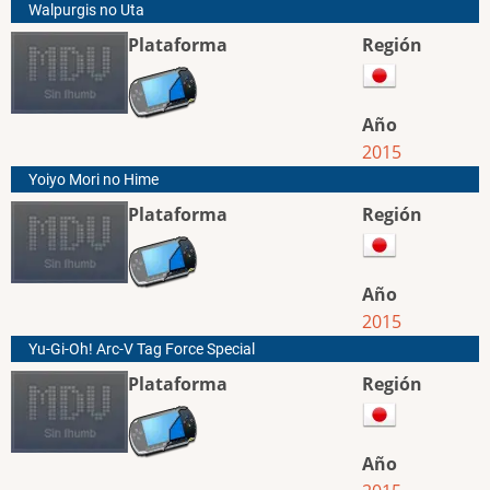
Walpurgis no Uta
Plataforma
Región
Año
2015
Yoiyo Mori no Hime
Plataforma
Región
Año
2015
Yu-Gi-Oh! Arc-V Tag Force Special
Plataforma
Región
Año