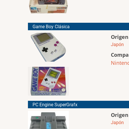
Game Boy Clásica
Origen
Japón
Compa
Ninten
PC Engine SuperGrafx
Origen
Japón