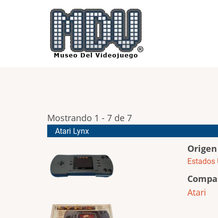
Pasar
al
contenido
principal
Mostrando 1 - 7 de 7
Atari Lynx
Origen
Estados 
Compa
Atari