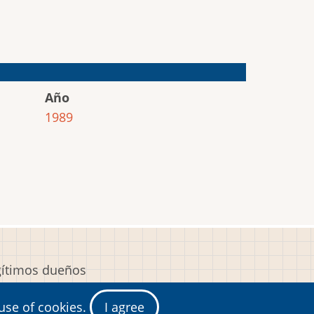
Año
1989
egítimos dueños
y
 use of cookies.
I agree