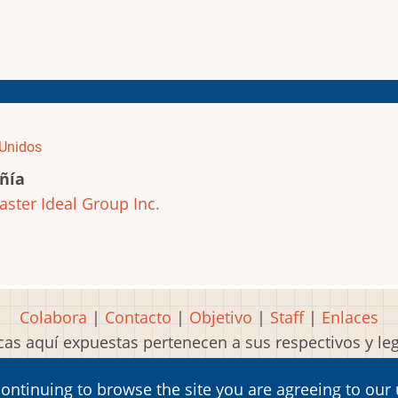
Unidos
ñía
ster Ideal Group Inc.
Colabora
|
Contacto
|
Objetivo
|
Staff
|
Enlaces
as aquí expuestas pertenecen a sus respectivos y l
Idea, página, contenidos y diseños creados por
Mart
continuing to browse the site you are agreeing to our
2001-2026 Museo del Videojuego®