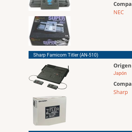
Compa
NEC
Sharp Famicom Titler (AN‑510)
Origen
Japón
Compa
Sharp