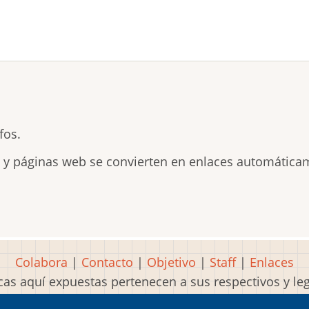
fos.
s y páginas web se convierten en enlaces automática
Colabora
|
Contacto
|
Objetivo
|
Staff
|
Enlaces
as aquí expuestas pertenecen a sus respectivos y l
Idea, página, contenidos y diseños creados por
Mart