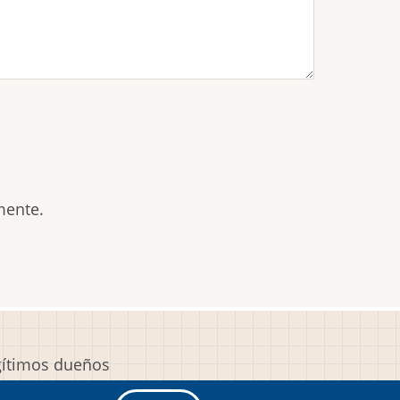
mente.
egítimos dueños
y