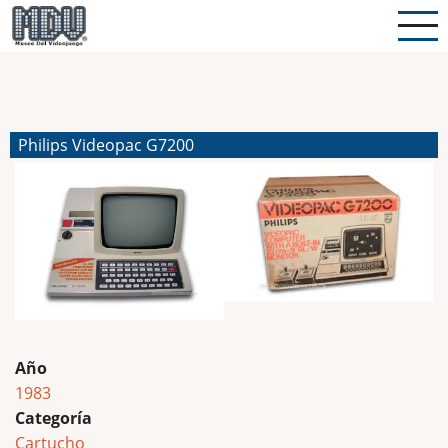
Pasar
al
contenido
principal
Philips Videopac G7200
Año
1983
Categoría
Cartucho