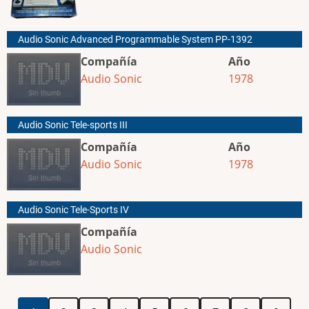
Audio Sonic Advanced Programmable System PP-1392
Compañía
Año
Audio Sonic
1978
Audio Sonic Tele-sports III
Compañía
Año
Audio Sonic
1978
Audio Sonic Tele-Sports IV
Compañía
Audio Sonic
Paginación
Página
Página
Página
Página
Página
Página
Página
Página
Página