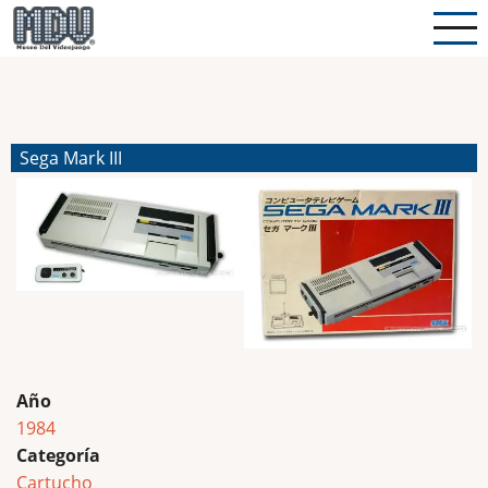
Pasar
al
contenido
principal
Sega Mark III
Año
1984
Categoría
Cartucho