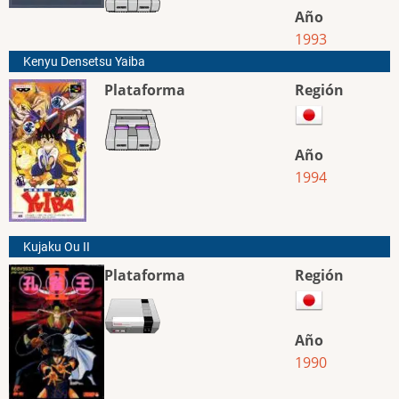
Año
1993
Kenyu Densetsu Yaiba
Plataforma
Región
Año
1994
Kujaku Ou II
Plataforma
Región
Año
1990