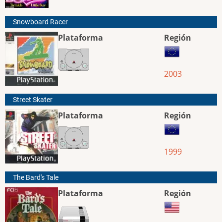
Snowboard Racer
Plataforma
Región
2003
Street Skater
Plataforma
Región
1999
The Bard's Tale
Plataforma
Región