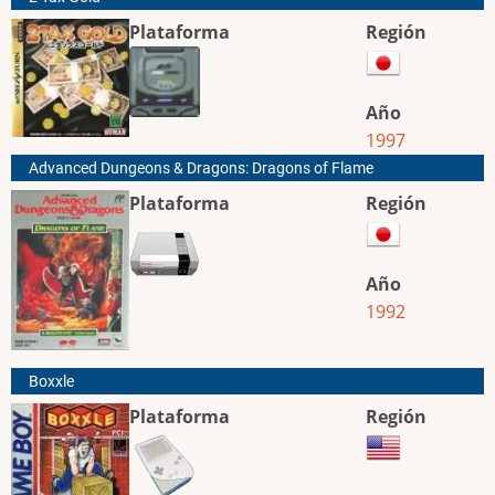
Plataforma
Región
Año
1997
Advanced Dungeons & Dragons: Dragons of Flame
Plataforma
Región
Año
1992
Boxxle
Plataforma
Región