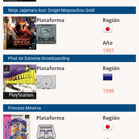
Ninja Jajamaru-kun: Onigiri Ninpouchou Gold
Plataforma
Región
Año
1997
Phat Air Extreme Snowboarding
Plataforma
Región
1998
Princess Minerva
Plataforma
Región