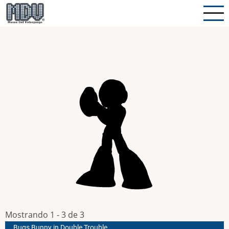
Pasar
al
contenido
principal
Mostrando 1 - 3 de 3
Bugs Bunny in Double Trouble