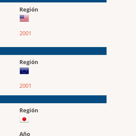
Región
2001
Región
2001
Región
Año