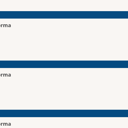
orma
orma
orma