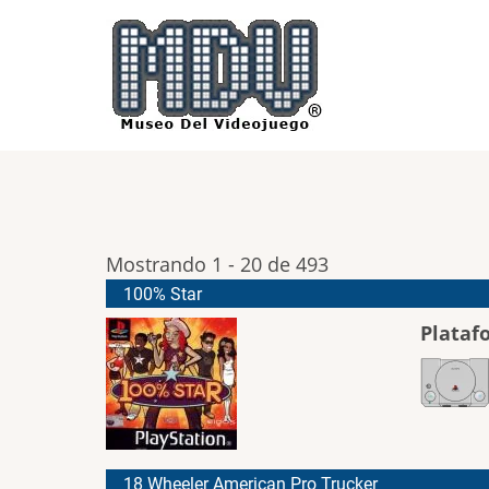
Pasar
al
contenido
principal
Mostrando 1 - 20 de 493
100% Star
Plataf
18 Wheeler American Pro Trucker