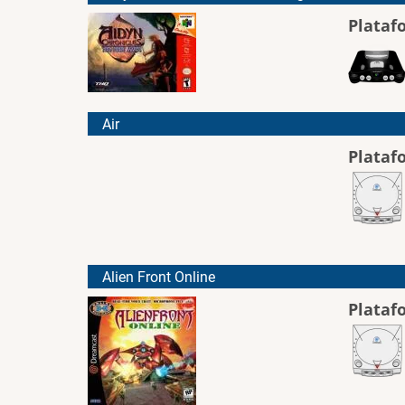
Plataf
Air
Plataf
Alien Front Online
Plataf