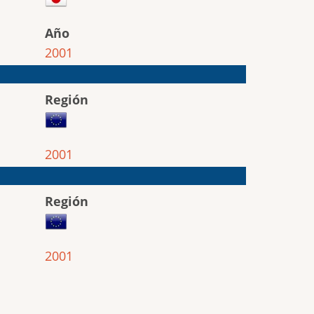
Año
2001
Región
2001
Región
2001