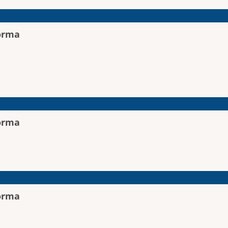
orma
orma
orma