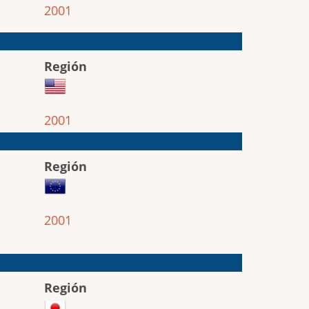
2001
Región
2001
Región
2001
Región