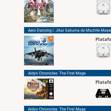
Aero Dancing i: Jikai Sakuma de Machite Mase
Plataf
Aidyn Chronicles: The First Mage
Plataf
Aidyn Chronicles: The First Mage