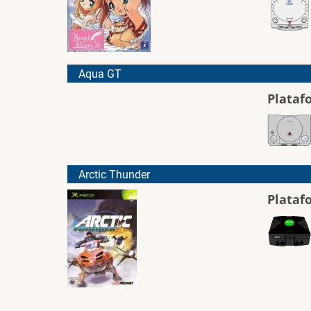
Aqua GT
Plataf
Arctic Thunder
Plataf