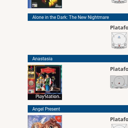
Alone in the Dark: The New Nightmare
Plataf
Anastasia
Plataf
Angel Present
Plataf