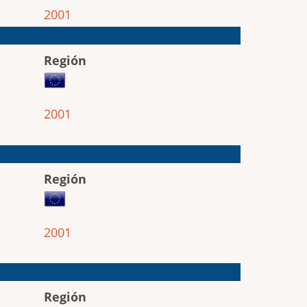
2001
Región
2001
Región
2001
Región