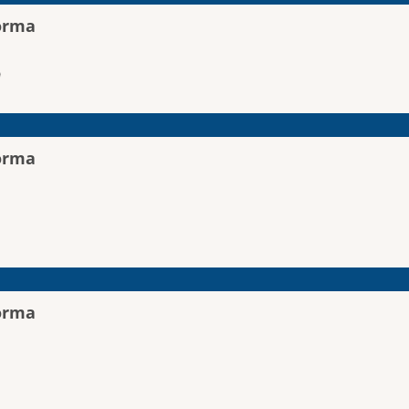
orma
orma
orma