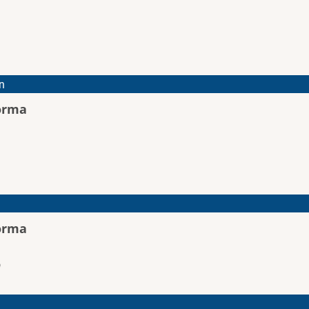
n
orma
orma