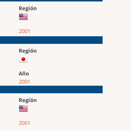
Región
2001
Región
Año
2001
Región
2001