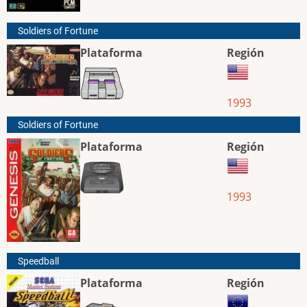
Soldiers of Fortune
Plataforma
Región
1993
Soldiers of Fortune
Plataforma
Región
1993
Speedball
Plataforma
Región