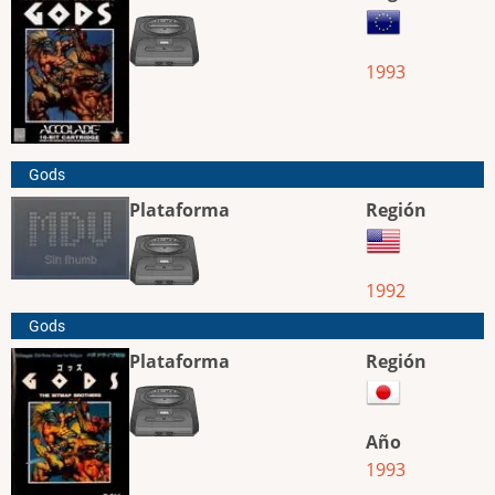
1993
Gods
Plataforma
Región
1992
Gods
Plataforma
Región
Año
1993