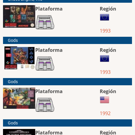
Plataforma
Región
1993
Gods
Plataforma
Región
1993
Gods
Plataforma
Región
1992
Gods
Plataforma
Región