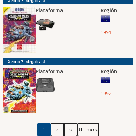
Xenon 2: Megablast
Plataforma
Región
1991
Xenon 2: Megablast
Plataforma
Región
1992
Paginación
Página
Página
Siguiente
Última
1
2
››
Último »
actual
página
página