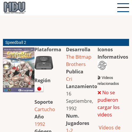
Pasar
al
contenido
principal
Speedball 2
Plataforma
Desarrolla
Iconos
The Bitmap
Informativos
Brothers
Publica
🎬 Videos
Cri
Región
relacionados
Lanzamiento
❌ No se
16
pudieron
Septiembre,
Soporte
cargar los
1992
Cartucho
videos
Num.
Año
Jugadores
1992
Vídeos de
1-2
Género