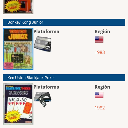
Donkey Kong Junior
Plataforma
Región
1983
Ken Uston Blackjack-Poker
Plataforma
Región
1982