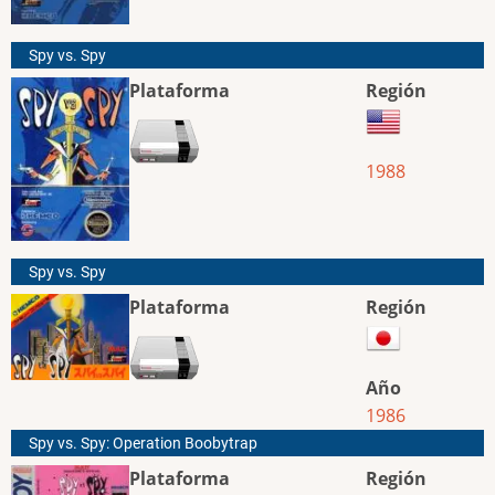
Spy vs. Spy
Plataforma
Región
1988
Spy vs. Spy
Plataforma
Región
Año
1986
Spy vs. Spy: Operation Boobytrap
Plataforma
Región