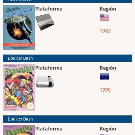
Plataforma
Región
1983
Boulder Dash
Plataforma
Región
1990
Boulder Dash
Plataforma
Región