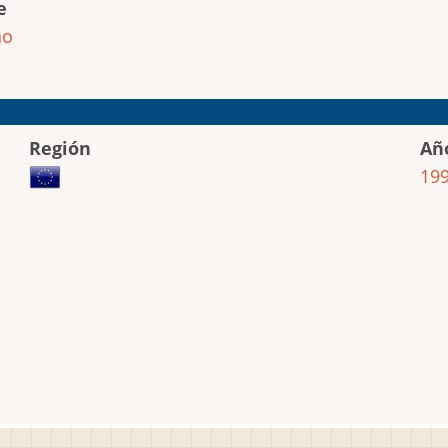
e
ho
Región
Añ
19