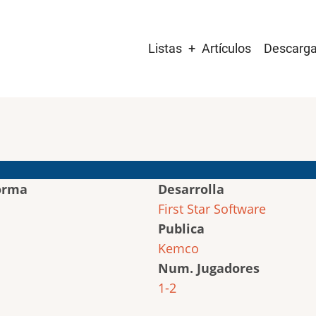
Main
Listas
Artículos
Descarg
navigation
orma
Desarrolla
First Star Software
Publica
Kemco
Num. Jugadores
1-2