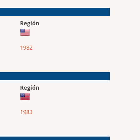
Región
1982
Región
1983