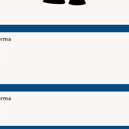
orma
orma