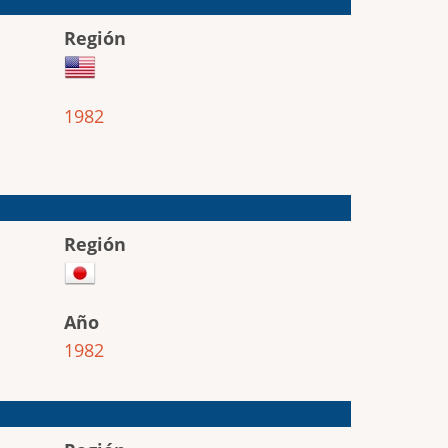
Región
1982
Región
Año
1982