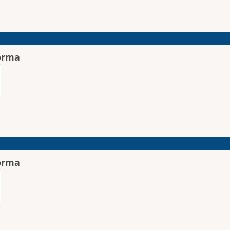
orma
orma