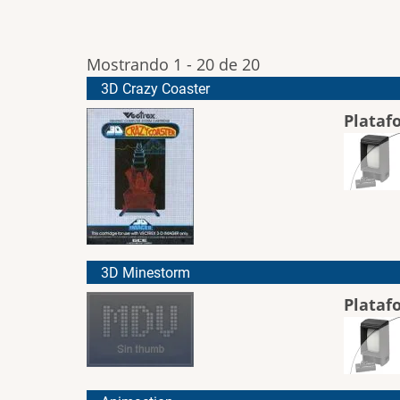
Mostrando 1 - 20 de 20
3D Crazy Coaster
Plataf
3D Minestorm
Plataf