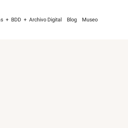
as
BDD
Archivo Digital
Blog
Museo