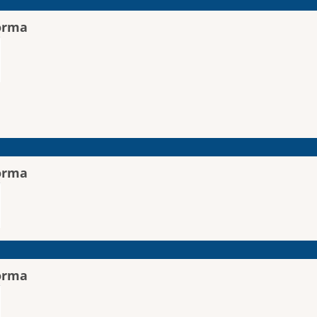
orma
orma
orma