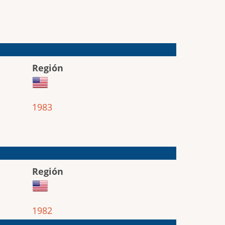
Región
1983
Región
1982