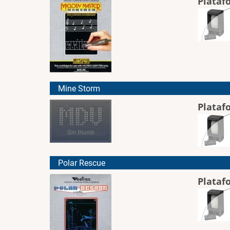
Plataf
Mine Storm
Plataf
Polar Rescue
Plataf