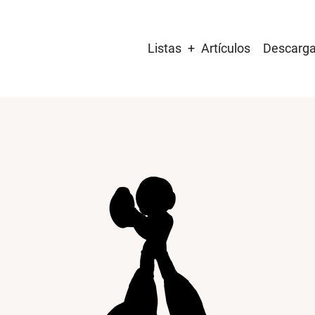
Main
Listas
Artículos
Descarg
navigation