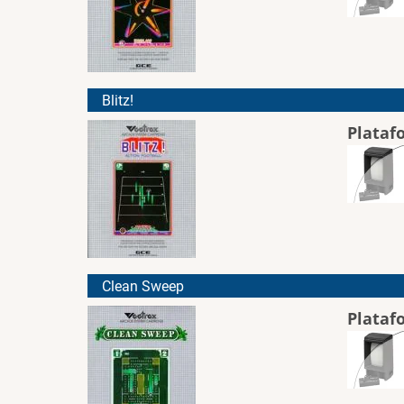
Blitz!
Plataf
Clean Sweep
Plataf