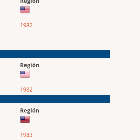
Región
1982
Región
1982
Región
1983