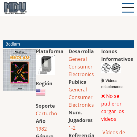
Pasar
al
contenido
principal
Bedlam
Plataforma
Desarrolla
Iconos
General
Informativos
Consumer
Electronics
🎬 Videos
Publica
Región
relacionados
General
❌ No se
Consumer
pudieron
Electronics
Soporte
cargar los
Num.
Cartucho
videos
Jugadores
Año
1-2
1982
Vídeos de
Referencia
Género