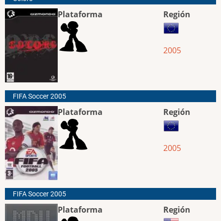
Plataforma
Región
2005
FIFA Soccer 2005
Plataforma
Región
2005
FIFA Soccer 2005
Plataforma
Región