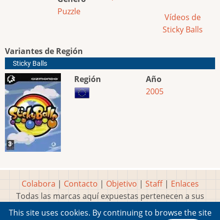
Puzzle
Vídeos de
Sticky Balls
Variantes de Región
Sticky Balls
Región
Año
2005
Colabora
|
Contacto
|
Objetivo
|
Staff
|
Enlaces
Todas las marcas aquí expuestas pertenecen a sus
respectivos y legítimos dueños
This site uses cookies. By continuing to browse the site