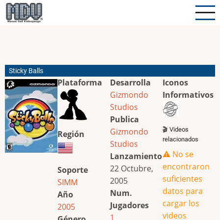
Pasar
al
contenido
principal
Sticky Balls
Plataforma
Desarrolla
Iconos
Gizmondo
Informativos
Studios
Publica
🎬 Videos
Gizmondo
Región
relacionados
Studios
⚠️ No se
Lanzamiento
encontraron
22 Octubre,
Soporte
suficientes
2005
SIMM
datos para
Num.
Año
cargar los
Jugadores
2005
videos
1
Género