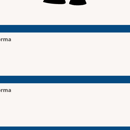
orma
orma