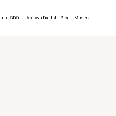
as
BDD
Archivo Digital
Blog
Museo