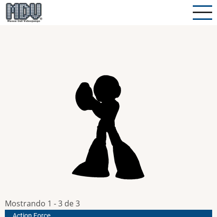
Pasar
al
contenido
principal
Mostrando 1 - 3 de 3
Action Force