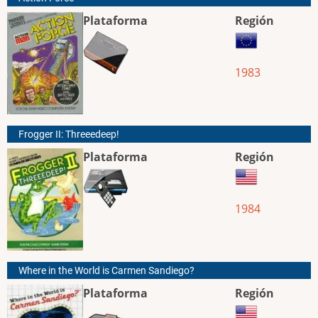
Plataforma
Región
1983
Frogger II: Threeedeep!
Plataforma
Región
1984
Where in the World is Carmen Sandiego?
Plataforma
Región