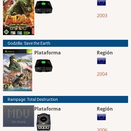
2003
Godzilla: Save the Earth
Plataforma
Región
2004
Rampage: Total Destruction
Plataforma
Región
2006