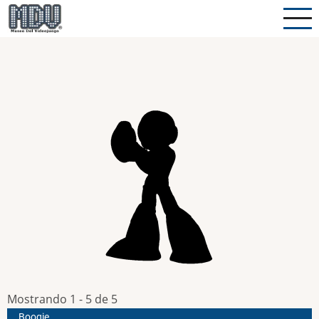
Pasar
al
contenido
principal
Mostrando 1 - 5 de 5
Boogie