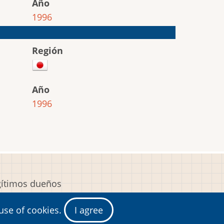
Año
1996
Región
Año
1996
egítimos dueños
y
 use of cookies.
I agree