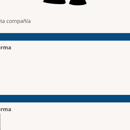
sta compañía
orma
orma