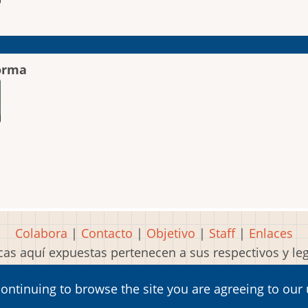
orma
Colabora
|
Contacto
|
Objetivo
|
Staff
|
Enlaces
as aquí expuestas pertenecen a sus respectivos y l
Idea, página, contenidos y diseños creados por
Mart
continuing to browse the site you are agreeing to our
2001-2026 Museo del Videojuego®