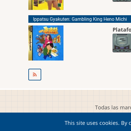
Ippatsu Gyakuten: Gambling King Heno Michi
Plataf
Todas las marc
This site uses cookies. By 