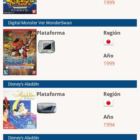
1999
Digital Monster Ver.WonderSwan
Plataforma
Región
Año
1999
Disney's Aladdin
Plataforma
Región
Año
1994
Disney's Aladdin