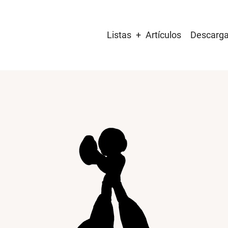
Main
Listas
Artículos
Descarg
navigation