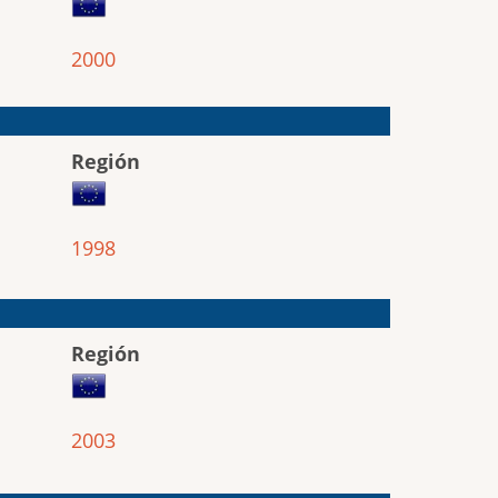
2000
Región
1998
Región
2003