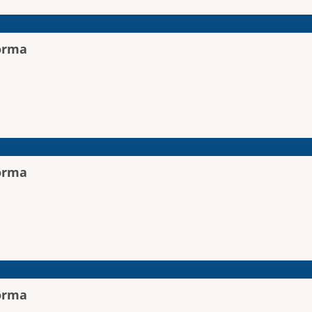
orma
orma
orma