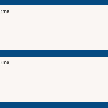
orma
orma