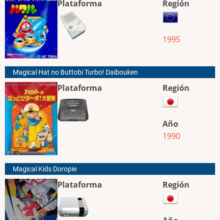
Plataforma
Región
1995
Magical Hat no Buttobi Turbo! Daibouken
Plataforma
Región
Año
1990
Magical Kids Doropie
Plataforma
Región