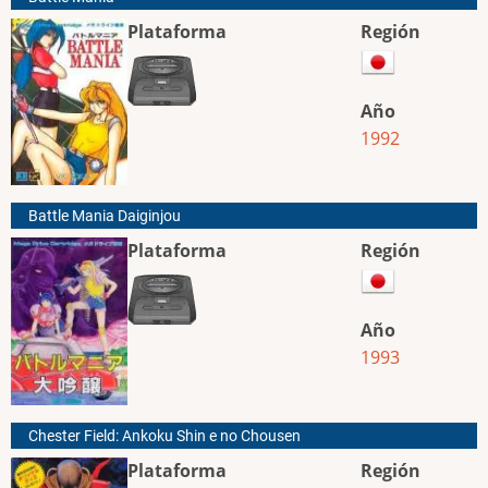
Plataforma
Región
Año
1992
Battle Mania Daiginjou
Plataforma
Región
Año
1993
Chester Field: Ankoku Shin e no Chousen
Plataforma
Región