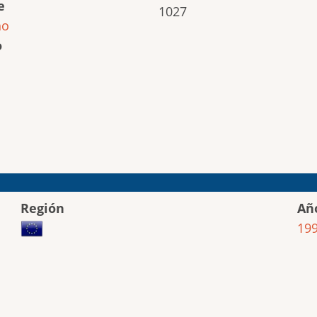
e
1027
ho
o
Región
Añ
19