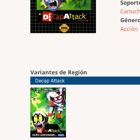
Soport
Cartuc
Géner
Acción
Variantes de Región
Decap Attack