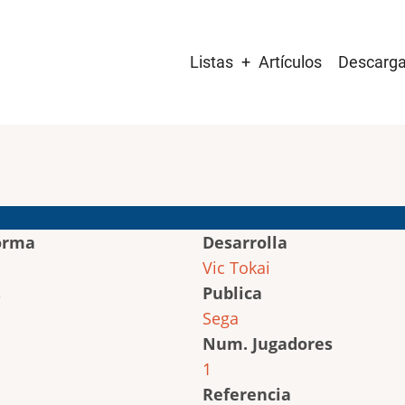
Main
Listas
Artículos
Descarg
navigation
orma
Desarrolla
Vic Tokai
Publica
Sega
Num. Jugadores
1
Referencia