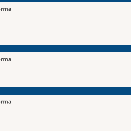
orma
orma
orma