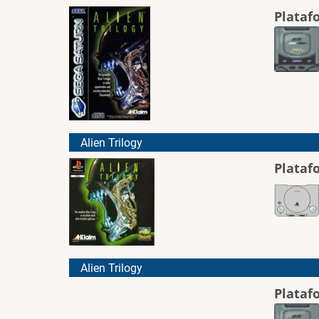
Plataf
Alien Trilogy
Plataf
Alien Trilogy
Plataf