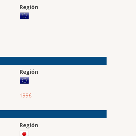
Región
Región
1996
Región