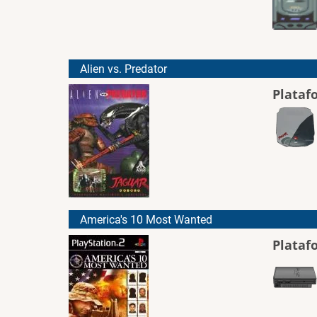
Alien vs. Predator
Plataf
America's 10 Most Wanted
Plataf