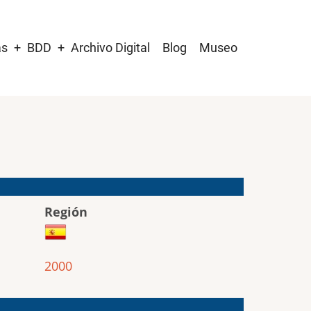
as
BDD
Archivo Digital
Blog
Museo
Región
2000