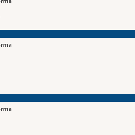
orma
orma
orma