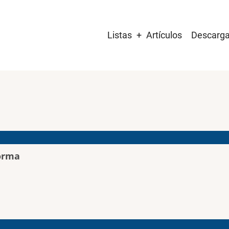
Main
Listas
Artículos
Descarg
navigation
orma