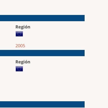
Región
2005
Región