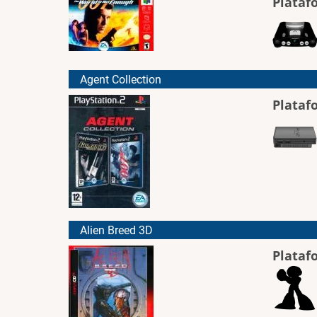
Plataf
Agent Collection
Plataf
Alien Breed 3D
Plataf