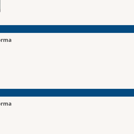
orma
orma