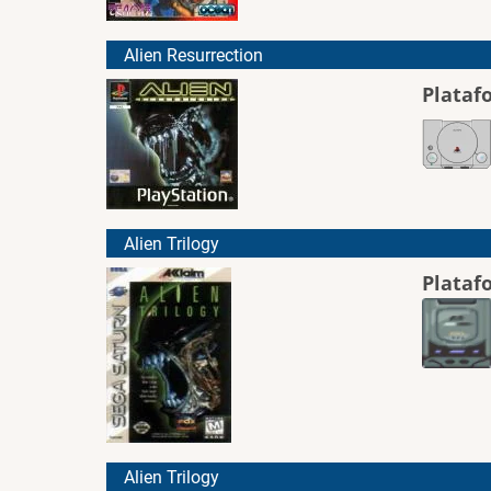
Alien Resurrection
Plataf
Alien Trilogy
Plataf
Alien Trilogy