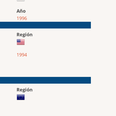
Año
1996
Región
1994
Región