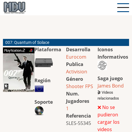
Pasar
al
contenido
principal
007: Quantum of Solace
Plataforma
Desarrolla
Iconos
Eurocom
Informativos
Publica
Activision
Saga juego
Género
Región
James Bond
Shooter
FPS
🎬 Videos
Num.
relacionados
Jugadores
Soporte
❌ No se
1
pudieron
Referencia
cargar los
SLES-55345
videos