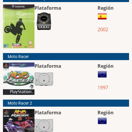
Plataforma
Región
2002
Moto Racer
Plataforma
Región
1997
Moto Racer 2
Plataforma
Región