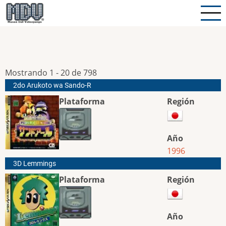
Pasar
al
contenido
principal
Mostrando 1 - 20 de 798
2do Arukoto wa Sando-R
Plataforma
Región
Año
1996
3D Lemmings
Plataforma
Región
Año