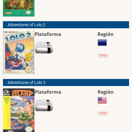
Adventures of Lolo 2
Plataforma
Región
1991
Adventures of Lolo 3
Plataforma
Región
1991