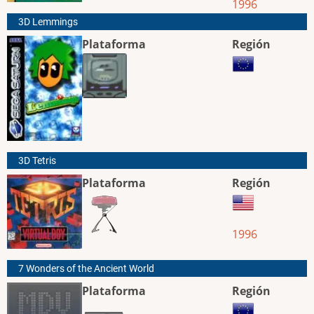
1996
3D Lemmings
Plataforma
Región
3D Tetris
Plataforma
Región
1996
7 Wonders of the Ancient World
Plataforma
Región