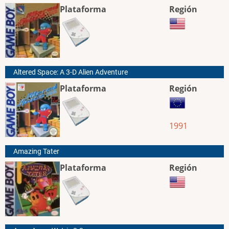
Plataforma
Región
Altered Space: A 3-D Alien Adventure
Plataforma
Región
1991
Amazing Tater
Plataforma
Región