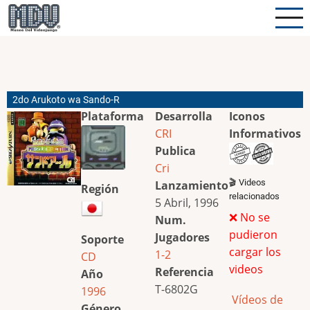
Pasar
al
contenido
principal
2do Arukoto wa Sando-R
Plataforma
Desarrolla
Iconos
CRI
Informativos
Publica
Cri
🎬 Videos
Lanzamiento
Región
relacionados
5 Abril, 1996
❌ No se
Num.
pudieron
Jugadores
Soporte
cargar los
1-2
CD
videos
Referencia
Año
T-6802G
1996
Vídeos de
Género