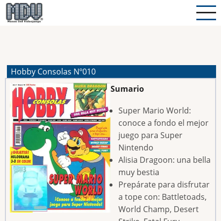
Pasar
al
contenido
principal
Hobby Consolas Nº010
Sumario
Super Mario World:
conoce a fondo el mejor
juego para Super
Nintendo
Alisia Dragoon: una bella
muy bestia
Prepárate para disfrutar
a tope con: Battletoads,
World Champ, Desert