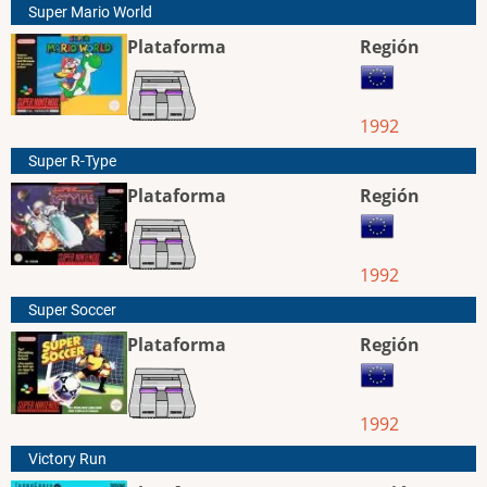
Super Mario World
Plataforma
Región
1992
Super R-Type
Plataforma
Región
1992
Super Soccer
Plataforma
Región
1992
Victory Run