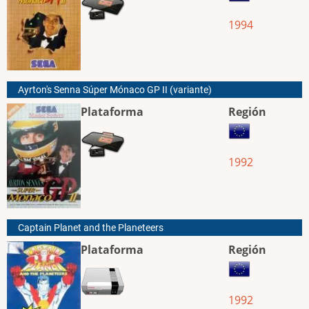
1994
Ayrton's Senna Súper Mónaco GP II (variante)
Plataforma
Región
1992
Captain Planet and the Planeteers
Plataforma
Región
1992