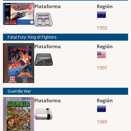
Plataforma
Región
1992
Fatal Fury: King of Fighters
Plataforma
Región
1991
Guerrilla War
Plataforma
Región
1989