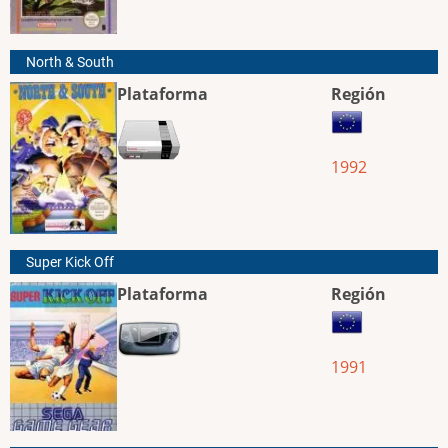
North & South
Plataforma
Región
1992
Super Kick Off
Plataforma
Región
1991