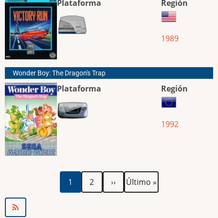
Plataforma
Región
1989
Wonder Boy: The Dragon's Trap
Plataforma
Región
1992
Paginación
Página
Página
Siguiente
Última
1
2
››
Último »
actual
página
página