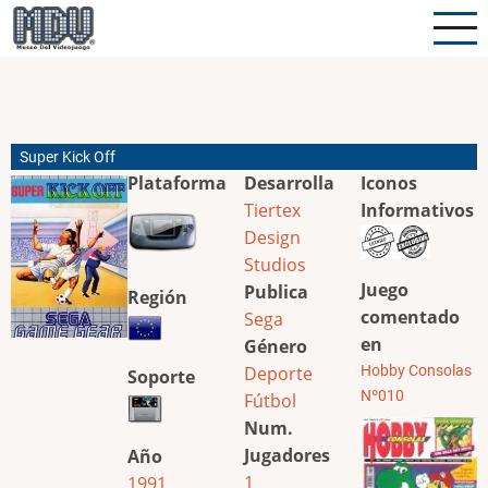
Pasar
al
contenido
principal
Super Kick Off
Plataforma
Desarrolla
Iconos
Tiertex
Informativos
Design
Studios
Juego
Publica
Región
comentado
Sega
en
Género
Deporte
Hobby Consolas
Soporte
Nº010
Fútbol
Num.
Jugadores
Año
1
1991