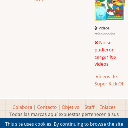
🎬 Videos
relacionados
❌ No se
pudieron
cargar los
videos
Vídeos de
Super Kick Off
Colabora
|
Contacto
|
Objetivo
|
Staff
|
Enlaces
Todas las marcas aquí expuestas pertenecen a sus
respectivos y legítimos dueños
This site uses cookies. By continuing to browse the site