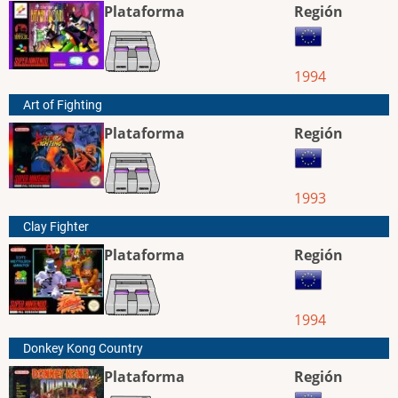
Plataforma
Región
1994
Art of Fighting
Plataforma
Región
1993
Clay Fighter
Plataforma
Región
1994
Donkey Kong Country
Plataforma
Región