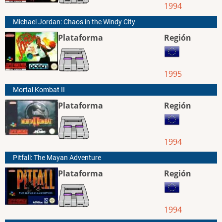
1994
Michael Jordan: Chaos in the Windy City
Plataforma
Región
1995
Mortal Kombat II
Plataforma
Región
1994
Pitfall: The Mayan Adventure
Plataforma
Región
1994