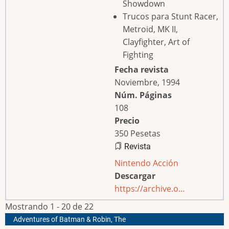
Showdown
Trucos para Stunt Racer,
Metroid, MK II,
Clayfighter, Art of
Fighting
Fecha revista
Noviembre, 1994
Núm. Páginas
108
Precio
350 Pesetas
Revista
Nintendo Acción
Descargar
https://archive.o…
Mostrando 1 - 20 de 22
Adventures of Batman & Robin, The