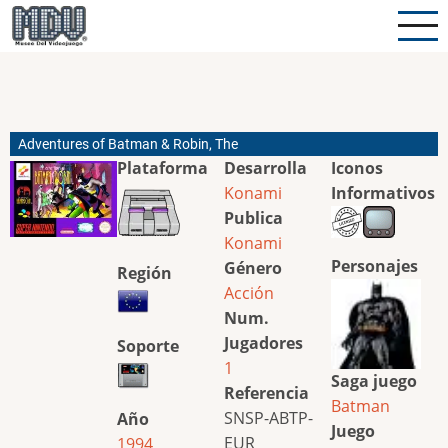
Pasar
al
contenido
principal
Adventures of Batman & Robin, The
Plataforma
Desarrolla
Iconos
Konami
Informativos
Publica
Konami
Personajes
Género
Región
Acción
Num.
Jugadores
Soporte
1
Saga juego
Referencia
Batman
SNSP-ABTP-
Año
Juego
EUR
1994