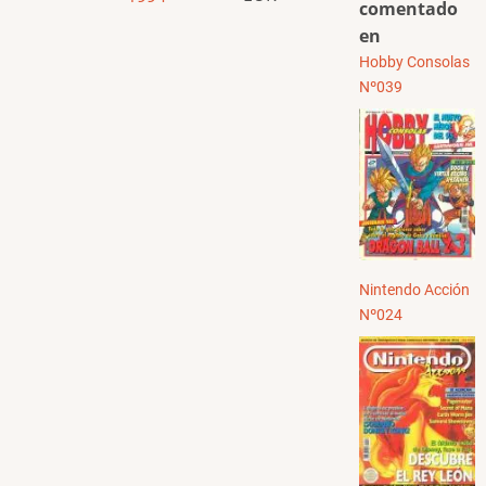
comentado
en
Hobby Consolas
Nº039
Nintendo Acción
Nº024