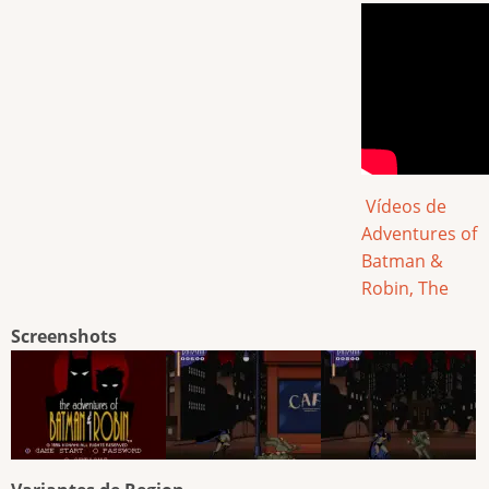
Vídeos de
Adventures of
Batman &
Robin, The
Screenshots