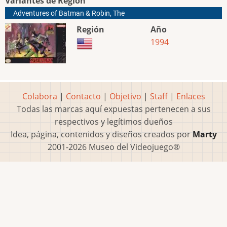
Variantes de Region
Adventures of Batman & Robin, The
Región
Año
1994
Colabora
|
Contacto
|
Objetivo
|
Staff
|
Enlaces
Todas las marcas aquí expuestas pertenecen a sus
respectivos y legítimos dueños
Idea, página, contenidos y diseños creados por
Marty
2001-2026 Museo del Videojuego®