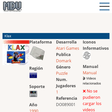
Pasar
al
contenido
principal
Klax
Plataforma
Desarrolla
Iconos
Atari Games
Informativos
Publica
Domark
Manual
Género
Región
Manual
Puzzle
🎬 Videos
Num.
relacionados
Jugadores
Soporte
❌ No se
1
pudieron
Referencia
cargar los
DO089001
Año
videos
1990