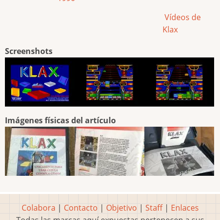
Vídeos de
Klax
Screenshots
Imágenes físicas del artículo
Colabora
|
Contacto
|
Objetivo
|
Staff
|
Enlaces