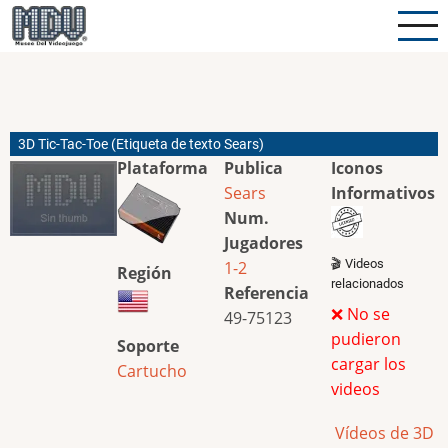
Pasar
al
contenido
principal
3D Tic-Tac-Toe (Etiqueta de texto Sears)
Plataforma
Publica
Iconos
Sears
Informativos
Num.
Jugadores
🎬 Videos
1-2
Región
relacionados
Referencia
❌ No se
49-75123
pudieron
Soporte
cargar los
Cartucho
videos
Vídeos de 3D