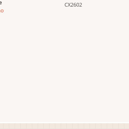
e
CX2602
ho