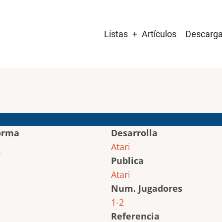
Main
Listas
Artículos
Descarg
navigation
orma
Desarrolla
Atari
Publica
Atari
Num. Jugadores
1-2
Referencia