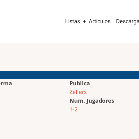
Main
Listas
Artículos
Descarg
navigation
orma
Publica
Zellers
Num. Jugadores
1-2