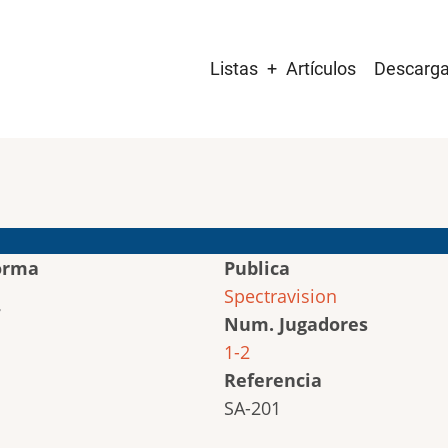
Main
Listas
Artículos
Descarg
navigation
orma
Publica
Spectravision
Num. Jugadores
1-2
Referencia
SA-201