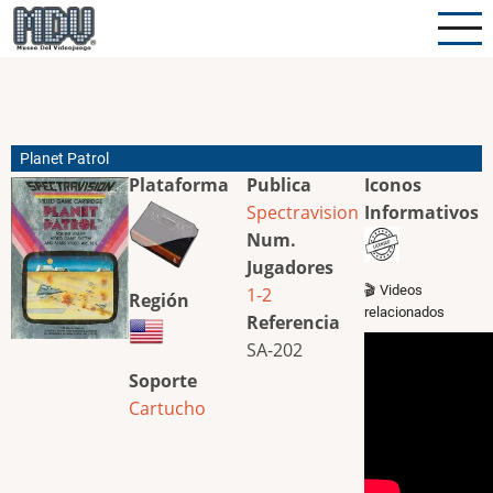
Pasar
al
contenido
principal
Planet Patrol
Plataforma
Publica
Iconos
Spectravision
Informativos
Num.
Jugadores
🎬 Videos
1-2
Región
relacionados
Referencia
SA-202
Soporte
Cartucho