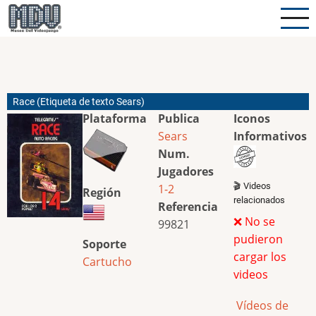
Pasar
al
contenido
principal
Race (Etiqueta de texto Sears)
Plataforma
Publica
Iconos
Sears
Informativos
Num.
Jugadores
🎬 Videos
1-2
Región
relacionados
Referencia
❌ No se
99821
pudieron
Soporte
cargar los
Cartucho
videos
Vídeos de