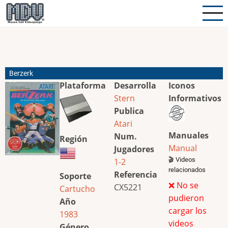
Pasar
al
contenido
principal
Berzerk
Plataforma
Desarrolla
Iconos
Stern
Informativos
Publica
Atari
Manuales
Num.
Región
Manual
Jugadores
🎬 Videos
1-2
relacionados
Referencia
Soporte
❌ No se
CX5221
Cartucho
pudieron
Año
cargar los
1983
videos
Género