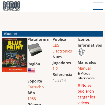
Pasar
al
contenido
principal
Blueprint
Plataforma
Publica
Iconos
CBS
Informativos
Electronics
Num.
Manuales
Jugadores
Región
Manual
1-2
🎬 Videos
Referencia
relacionados
4L 2714
Soporte
❌ No se
Cartucho
pudieron
Año
cargar los
1983
videos
Género