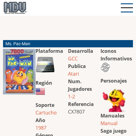
Pasar
al
contenido
principal
Ms. Pac-Man
Plataforma
Desarrolla
Iconos
GCC
Informativos
Publica
Atari
Personajes
Num.
Región
Jugadores
1-2
Referencia
Soporte
CX7807
Cartucho
Manuales
Año
Manual
1987
Saga juego
Género